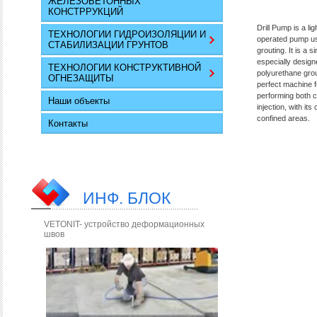
ЖЕЛЕЗОБЕТОННЫХ
КОНСТРРУКЦИЙ
Drill Pump is a li
ТЕХНОЛОГИИ ГИДРОИЗОЛЯЦИИ И
operated pump us
СТАБИЛИЗАЦИИ ГРУНТОВ
grouting. It is a 
especially designe
ТЕХНОЛОГИИ КОНСТРУКТИВНОЙ
polyurethane grout
ОГНЕЗАЩИТЫ
perfect machine fo
performing both c
Наши объекты
injection, with its
confined areas.
Контакты
ИНФ. БЛОК
VETONIT- устройство деформационных
швов